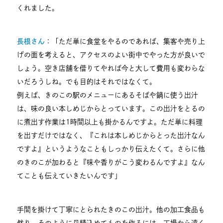
くれました。
長根さん
：「ただ単に食堂をやるのであれば、集客や売り上
げの面を考えると、アクセスのよい街中でやった方が良いで
しょう。空き店舗を借りてやれば今と大して費用も変わらな
いだろうしね。でも目的はそれではなくて。
例えば、きのこの駅のメニューにあるそばや鍋に使う出汁
は、味の良い本しめじからとっています。この出汁をとるの
に煮出す作業は1時間以上も掛かるんですよ。ただ単に料理
を出すだけではなく、『これは本しめじからとった出汁なん
ですよ』というようなこともしっかり伝えたくて。さらに他
のきのこが加わると『味や香りがこう変わるんですよ』なん
てことも伝えていきたいんです」
手間を掛けて丁寧にとられたきのこの出汁。他の加工食品も
然り、そのように丹精込めてものを作るには、工場から遠く