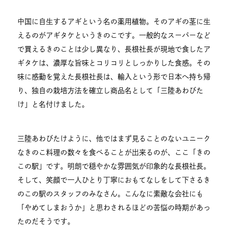
中国に自生するアギという名の薬用植物。そのアギの茎に生
えるのがアギタケというきのこです。一般的なスーパーなど
で買えるきのことは少し異なり、長根社長が現地で食したア
ギタケは、濃厚な旨味とコリコリとしっかりした食感。その
味に感動を覚えた長根社長は、輸入という形で日本へ持ち帰
り、独自の栽培方法を確立し商品名として「三陸あわびた
け」と名付けました。
三陸あわびたけように、他ではまず見ることのないユニーク
なきのこ料理の数々を食べることが出来るのが、ここ「きの
この駅」です。明朗で穏やかな雰囲気が印象的な長根社長。
そして、笑顔で一人ひとり丁寧におもてなしをして下さるき
のこの駅のスタッフのみなさん。こんなに素敵な会社にも
「やめてしまおうか」と思わされるほどの苦悩の時期があっ
たのだそうです。