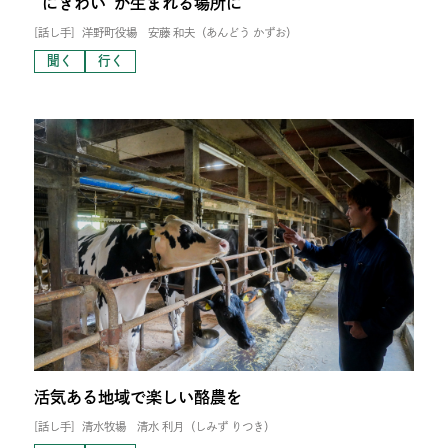
“にぎわい”が生まれる場所に
[話し手]
洋野町役場 安藤 和夫（あんどう かずお）
聞く
行く
活気ある地域で楽しい酪農を
[話し手]
清水牧場 清水 利月（しみず りつき）