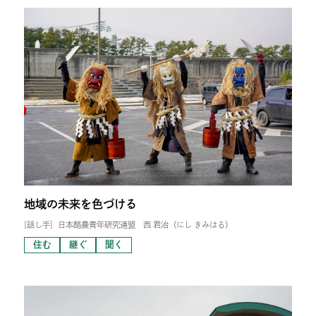
地域の未来を色づける
[話し手]
日本酪農青年研究連盟 西 君治（にし きみはる）
住む
継ぐ
聞く