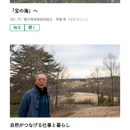
「宝の海」へ
[話し手]
種市南漁業協同組合 馬場 等（ばば ひとし）
知る
聞く
自然がつなげる仕事と暮らし