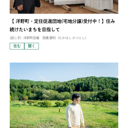
【 洋野町・定住促進団地(宅地分譲)受付中！】住み
続けたいまちを目指して
[話し手]
洋野町役場 高橋 勝利（たかはし かつとし）
住む
聞く