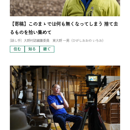
【寄稿】このまゝでは何も無くなってしまう 捨て去
るものを拾い集めて
[話し手]
大野村誌編纂委員 東大野 一男（ひがしおおの いちお）
住む
知る
継ぐ