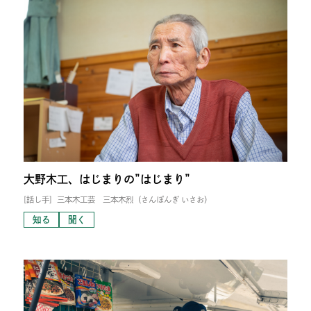
大野木工、はじまりの”はじまり”
[話し手]
三本木工芸 三本木烈（さんぼんぎ いさお）
知る
聞く