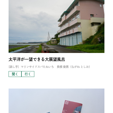
太平洋が一望できる大展望風呂
[話し手]
マリンサイドスパたねいち 長根 俊男（ながね としお）
聞く
行く