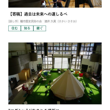
【寄稿】過去は未来への道しるべ
[話し手]
種市歴史民俗の会 酒井 久男（さかい ひさお）
住む
知る
継ぐ