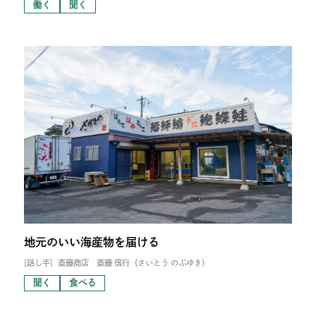
働く
聞く
地元のいい海産物を届ける
[話し手]
斎藤商店 斎藤 信行（さいとう のぶゆき）
聞く
食べる