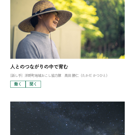
人とのつながりの中で育む
[話し手]
洋野町地域おこし協力隊 髙田 勝仁（たかだ かつひと）
働く
聞く