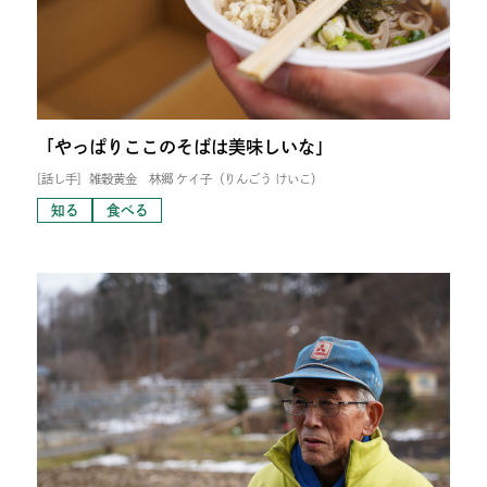
「やっぱりここのそばは美味しいな」
[話し手]
雑穀黄金 林郷 ケイ子（りんごう けいこ）
知る
食べる