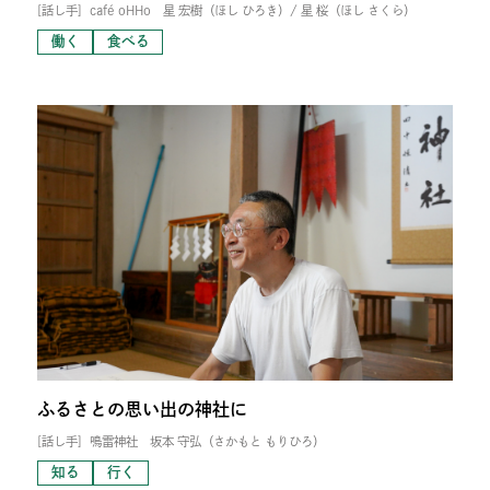
[話し手]
café oHHo 星 宏樹（ほし ひろき）/ 星 桜（ほし さくら）
働く
食べる
ふるさとの思い出の神社に
[話し手]
鳴雷神社 坂本 守弘（さかもと もりひろ）
知る
行く