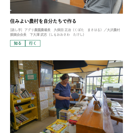
住みよい農村を自分たちで作る
[話し手]
アグリ農園農場長 久保田 正治（くぼた まさはる）／大沢農村
振興会会長 下大澤 武志（しもおおさわ たけし）
知る
行く