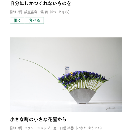
自分にしかつくれないものを
[話し手]
舘豆富店 舘 明（たて あきら）
働く
食べる
小さな町の小さな花屋から
[話し手]
フラワーショップ三恵 日當 裕善（ひなた ゆうぜん）