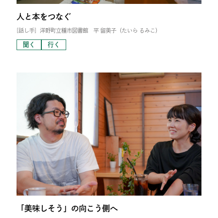
人と本をつなぐ
[話し手]
洋野町立種市図書館 平 留美子（たいら るみこ）
聞く
行く
「美味しそう」の向こう側へ