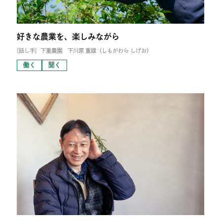
好きな農業を、楽しみながら
[話し手]
下重農園 下川原 重雄（しもがわら しげお）
働く
聞く