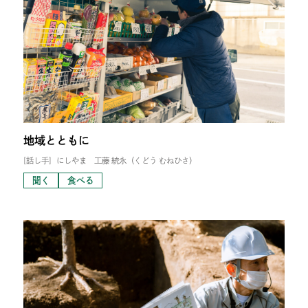
地域とともに
[話し手]
にしやま 工藤 統永（くどう むねひさ）
聞く
食べる