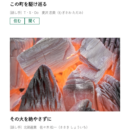
この町を駆け巡る
[話し手]
T・S・Do 麦沢 忠美（むぎさわ ただみ）
住む
聞く
その火を絶やさずに
[話し手]
北部産業 佐々木 松一（ささき しょういち）