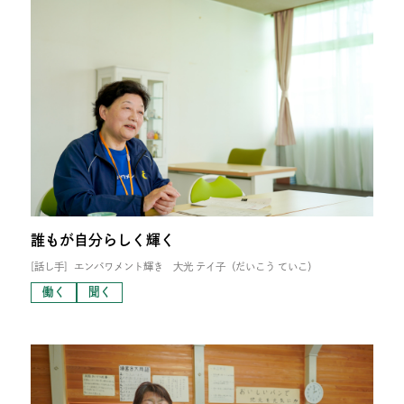
誰もが自分らしく輝く
[話し手]
エンパワメント輝き 大光 テイ子（だいこう ていこ）
働く
聞く