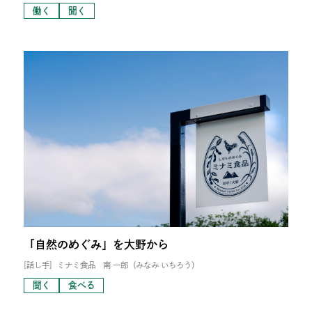
働く
聞く
「自然のめぐみ」を大野から
[話し手]
ミナミ食品 南 一郎（みなみ いちろう）
聞く
食べる