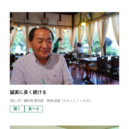
誠実に長く続ける
[話し手]
磯料理 喜利屋 髙城 岩雄（たかじょう いわお）
聞く
食べる