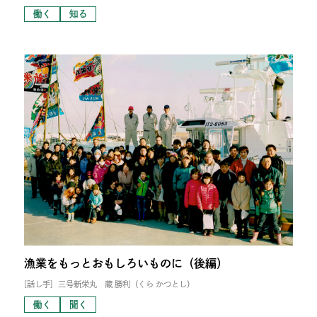
働く
知る
漁業をもっとおもしろいものに（後編）
[話し手]
三号新栄丸 蔵 勝利（くら かつとし）
働く
聞く